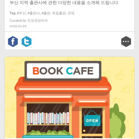
부산 지역 출판사에 관한 다양한 내용을 소개해 드립니다
Tag
#부산
,
#출판사
,
#출판
,
독립출판
,
전체
Curated by
인포셋관리자
2020-02-25