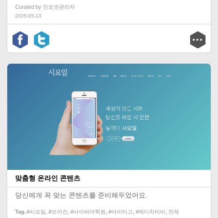
Curated by
인포셋관리자
2025-05-13
맞춤형 온라인 콘텐츠
당신에게 꼭 맞는 콘텐츠를 준비해두었어요.
Tag
#시요일
,
#모아진
,
#사이버어학원
,
#아이티고
,
#메디치티비
,
전체