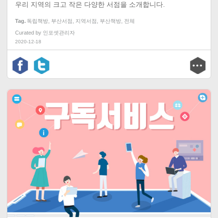
우리 지역의 크고 작은 다양한 서점을 소개합니다.
Tag
독립책방
,
부산서점
,
지역서점
,
부산책방
,
전체
Curated by
인포셋관리자
2020-12-18