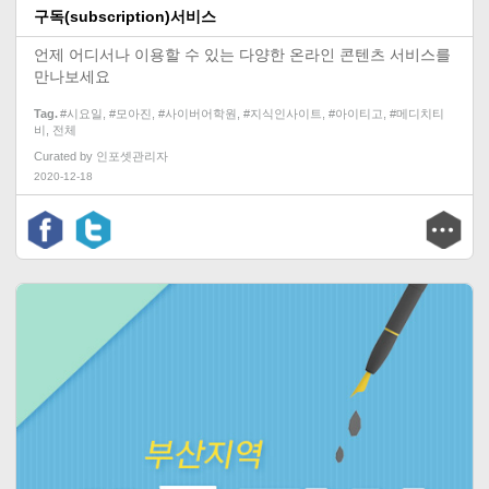
구독(subscription)서비스
언제 어디서나 이용할 수 있는 다양한 온라인 콘텐츠 서비스를
만나보세요
Tag
#시요일
,
#모아진
,
#사이버어학원
,
#지식인사이트
,
#아이티고
,
#메디치티
비
,
전체
Curated by
인포셋관리자
2020-12-18