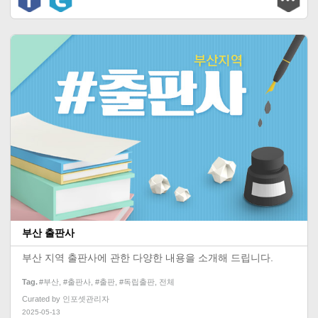
부산 출판사
부산 지역 출판사에 관한 다양한 내용을 소개해 드립니다.
Tag
#부산
,
#출판사
,
#출판
,
#독립출판
,
전체
Curated by
인포셋관리자
2025-05-13